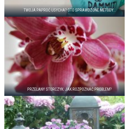
TWOJA PAPROĆ USYCHA? OTO SPRAWDZONE METODY...
PRZELANY STORCZYK: JAK ROZPOZNAĆ PROBLEM?