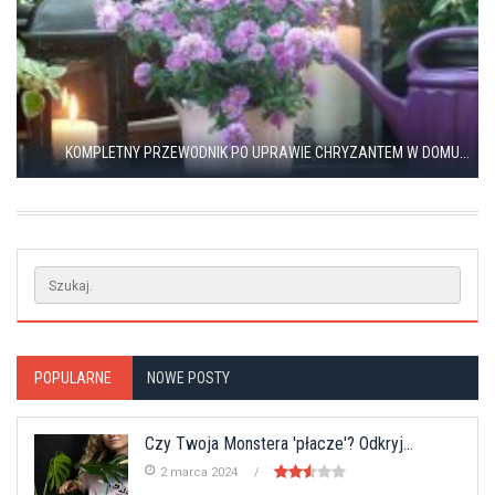
KOMPLETNY PRZEWODNIK PO UPRAWIE CHRYZANTEM W DOMU...
POPULARNE
NOWE POSTY
Czy Twoja Monstera 'płacze'? Odkryj...
2 marca 2024