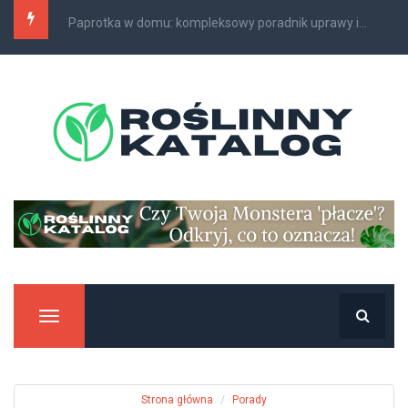
Paprotki domowe: jak rozpoznawać i leczyć ich...
Manu
Strona główna
Porady