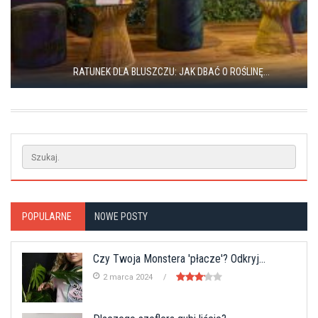
RATUNEK DLA BLUSZCZU: JAK DBAĆ O ROŚLINĘ...
POPULARNE
NOWE POSTY
Czy Twoja Monstera 'płacze'? Odkryj...
2 marca 2024