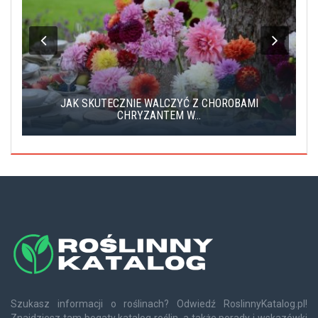
JAK SKUTECZNIE WALCZYĆ Z CHOROBAMI
CHRYZANTEM W...
Szukasz informacji o roślinach? Odwiedź RoslinnyKatalog.pl!
Znajdziesz tam bogaty katalog roślin, a także porady i wskazówki