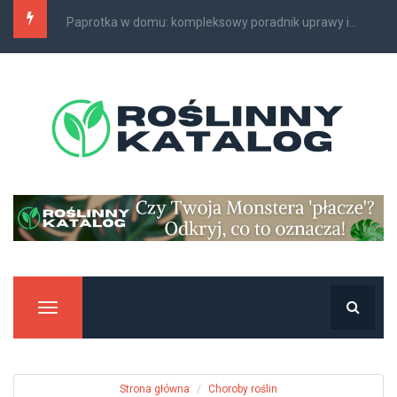
Paprotki domowe: jak rozpoznawać i leczyć ich...
Manu
Strona główna
Choroby roślin