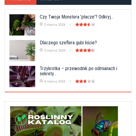
Czy Twoja Monstera 'płacze'? Odkryj...
2 marca 2024
Dlaczego szeflera gubi liście?
3 marca 2024
Trzykrotka – przewodnik po odmianach i
sekrety...
4 marca 2024