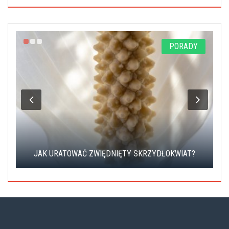
N
PORADY
JAK URATOWAĆ ZWIĘDNIĘTY SKRZYDŁOKWIAT?